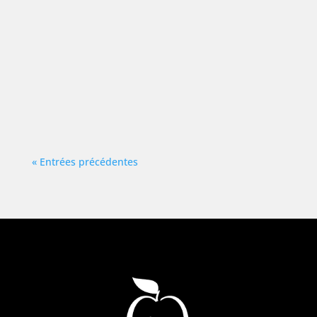
Le cidre est une boisson alcoolisée
rafraichissante fabriquée à base du jus
fermenté des pommes. Il a une longue histoire,
qui remonte à la préhistoire. En France, et
notamment en Normandie et en Bretagne où il
accompagne les crêpes et les galettes, le cidre
est un...
« Entrées précédentes