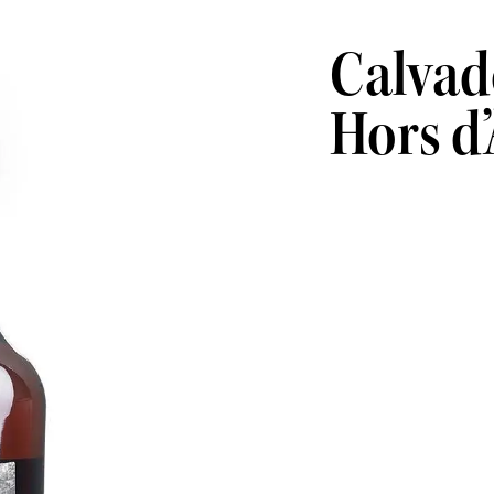
Calva
Hors d
Assemblage de calva
associant les arômes
complexité des très
Le calvados Claque P
et persistant.