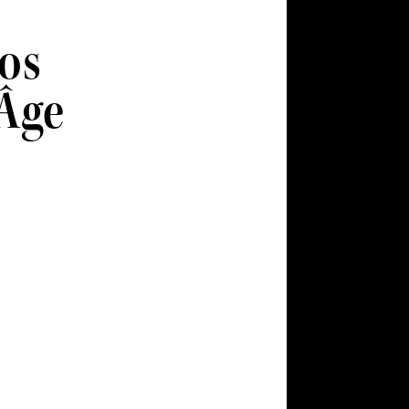
dos
’Âge
dos complexes, fort en caractère
 d’un jeune calvados et la
 vieux
calvados de Normandie
.
épin hors d’âge est aromatique