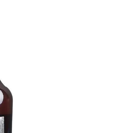
Assemblage de calva
sélectionnés dans l’e
calvados. Avec éléga
féminité.